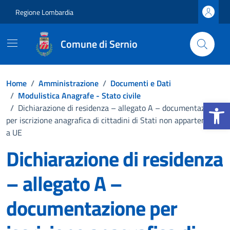
Vai ai contenuti
Vai al footer
Regione Lombardia
Comune di Sernio
Home
/
Amministrazione
/
Documenti e Dati
/
Modulistica Anagrafe - Stato civile
Apri la b
/
Dichiarazione di residenza – allegato A – documentazione
per iscrizione anagrafica di cittadini di Stati non appartenenti
a UE
Dichiarazione di residenza
– allegato A –
documentazione per