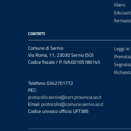
libero
Educazi
formazi
CONTATTI
Comune di Sernio
Leggi le
Via Roma, 11, 23030 Sernio (SO)
Prenota
Codice fiscale / P. IVA:00105180145
Segnalaz
Richiest
Telefono: 0342701772
PEC:
protocollo.sernio@cert.provincia.so.it
Email:
protocollo@comune.sernio.so.it
Codice univoco ufficio: UFT385