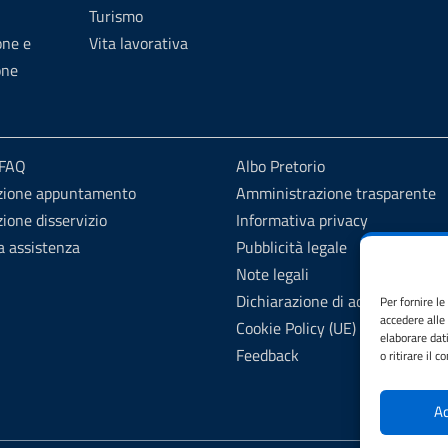
Turismo
one e
Vita lavorativa
one
 FAQ
Albo Pretorio
zione appuntamento
Amministrazione trasparente
ione disservizio
Informativa privacy
a assistenza
Pubblicità legale
Note legali
Dichiarazione di accessibilità
Per fornire l
accedere alle
Cookie Policy (UE)
elaborare dat
Feedback
o ritirare il 
Ac