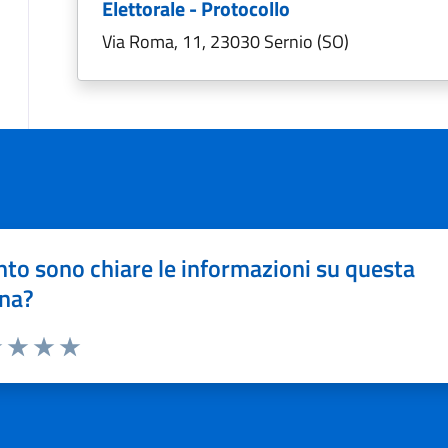
Elettorale - Protocollo
Via Roma, 11, 23030 Sernio (SO)
to sono chiare le informazioni su questa
na?
1 stelle su 5
uta 2 stelle su 5
Valuta 3 stelle su 5
Valuta 4 stelle su 5
Valuta 5 stelle su 5