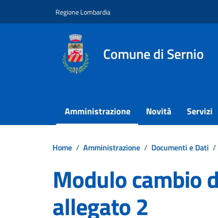
Vai ai contenuti
Vai al footer
Regione Lombardia
Comune di Sernio
Amministrazione
Novità
Servizi
Home
/
Amministrazione
/
Documenti e Dati
/
Modulo cambio di
allegato 2