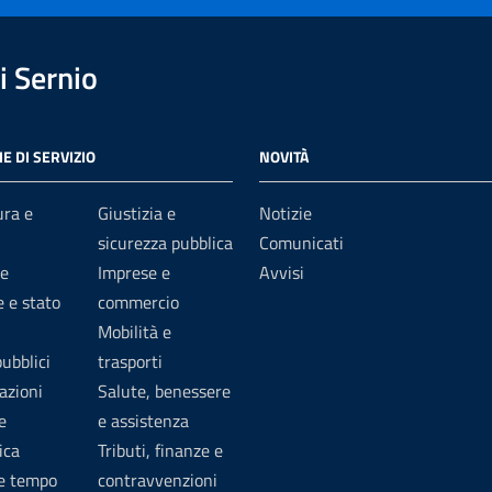
 Sernio
E DI SERVIZIO
NOVITÀ
ura e
Giustizia e
Notizie
sicurezza pubblica
Comunicati
e
Imprese e
Avvisi
 e stato
commercio
Mobilità e
pubblici
trasporti
azioni
Salute, benessere
e
e assistenza
ica
Tributi, finanze e
 e tempo
contravvenzioni