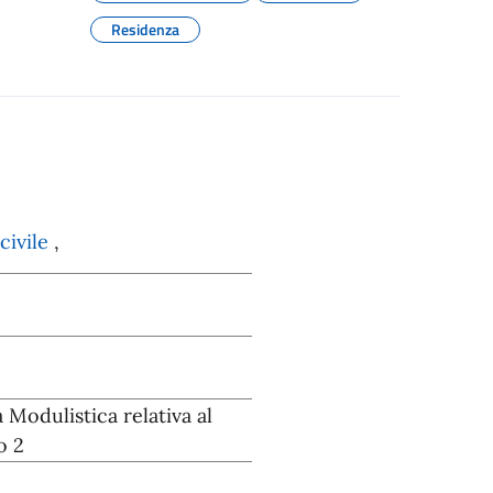
Residenza
civile
,
a Modulistica relativa al
o 2