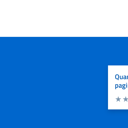
Quan
pagi
Valuta 
Val