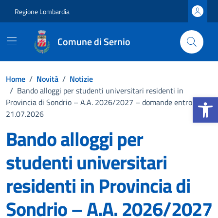
Vai ai contenuti
Vai al footer
Regione Lombardia
Comune di Sernio
Home
/
Novità
/
Notizie
/
Bando alloggi per studenti universitari residenti in
Apri la b
Provincia di Sondrio – A.A. 2026/2027 – domande entro il
21.07.2026
Bando alloggi per
studenti universitari
residenti in Provincia di
Sondrio – A.A. 2026/2027