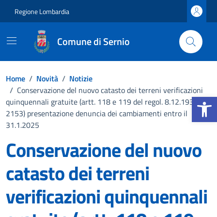
Vai ai contenuti
Vai al footer
Regione Lombardia
Comune di Sernio
Home
/
Novità
/
Notizie
/
Conservazione del nuovo catasto dei terreni verificazioni
Apri la b
quinquennali gratuite (artt. 118 e 119 del regol. 8.12.1938, n.
2153) presentazione denuncia dei cambiamenti entro il
31.1.2025
Conservazione del nuovo
catasto dei terreni
verificazioni quinquennali