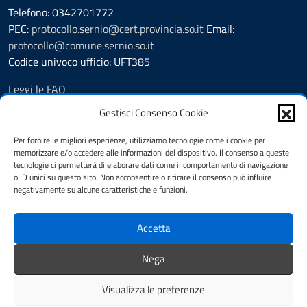
Telefono: 0342701772
PEC:
protocollo.sernio@cert.provincia.so.it
Email:
protocollo@comune.sernio.so.it
Codice univoco ufficio: UFT385
Leggi le FAQ
Prenotazione appuntamento
Gestisci Consenso Cookie
Segnalazione disservizio
Richiesta assistenza
Per fornire le migliori esperienze, utilizziamo tecnologie come i cookie per
memorizzare e/o accedere alle informazioni del dispositivo. Il consenso a queste
Albo Pretorio
tecnologie ci permetterà di elaborare dati come il comportamento di navigazione
Amministrazione trasparente
o ID unici su questo sito. Non acconsentire o ritirare il consenso può influire
Informativa privacy
negativamente su alcune caratteristiche e funzioni.
Pubblicità legale
Note legali
Accetta
Dichiarazione di accessibilità
Cookie Policy (UE)
Nega
Feedback
Visualizza le preferenze