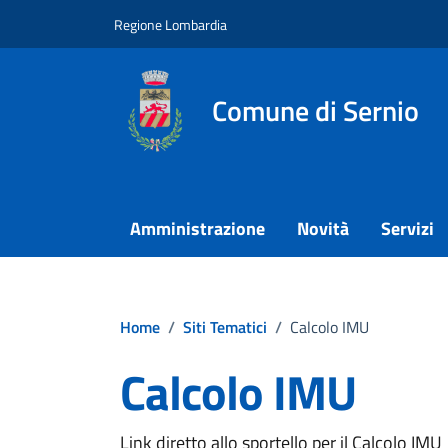
Vai ai contenuti
Vai al footer
Regione Lombardia
Comune di Sernio
Amministrazione
Novità
Servizi
Home
/
Siti Tematici
/
Calcolo IMU
Calcolo IMU
Link diretto allo sportello per il Calcolo IMU