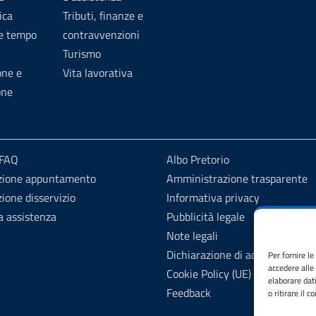
ica
Tributi, finanze e
 e tempo
contravvenzioni
Turismo
one e
Vita lavorativa
one
 FAQ
Albo Pretorio
zione appuntamento
Amministrazione trasparente
ione disservizio
Informativa privacy
a assistenza
Pubblicità legale
Note legali
Dichiarazione di accessibilità
Per fornire l
accedere alle
Cookie Policy (UE)
elaborare dat
Feedback
o ritirare il 