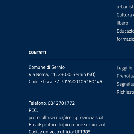
urbanist
Cultura
libero
Educazi
formazi
CONTATTI
Comune di Sernio
Leggi le
Via Roma, 11, 23030 Sernio (SO)
Prenota
Codice fiscale / P. IVA:00105180145
Segnalaz
Richiest
Telefono: 0342701772
PEC:
protocollo.sernio@cert.provincia.so.it
Email:
protocollo@comune.sernio.so.it
Codice univoco ufficio: UFT385