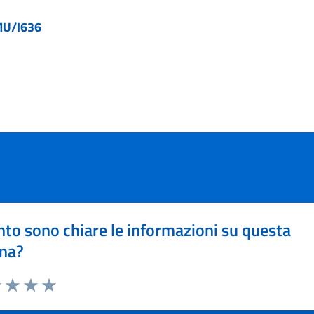
MU/I636
to sono chiare le informazioni su questa
na?
1 stelle su 5
uta 2 stelle su 5
Valuta 3 stelle su 5
Valuta 4 stelle su 5
Valuta 5 stelle su 5