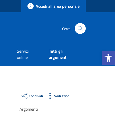
Accedi all'area personale
Cerca
Apri la b
Servizi
Tutti gli
online
argomenti
Condividi
Vedi azioni
Argomenti