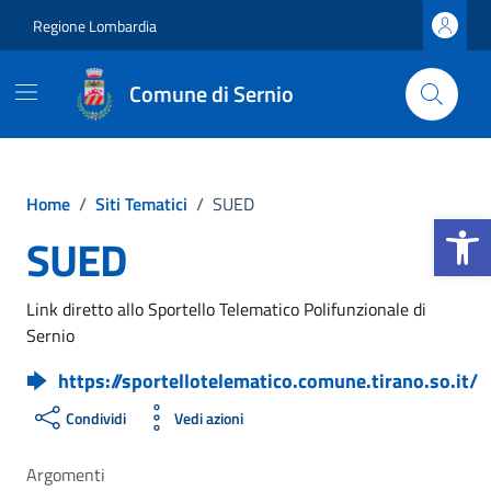
Vai ai contenuti
Vai al footer
Regione Lombardia
Comune di Sernio
Home
/
Siti Tematici
/
SUED
Apri la b
SUED
Link diretto allo Sportello Telematico Polifunzionale di
Sernio
https://sportellotelematico.comune.tirano.so.it/
Condividi
Vedi azioni
Argomenti