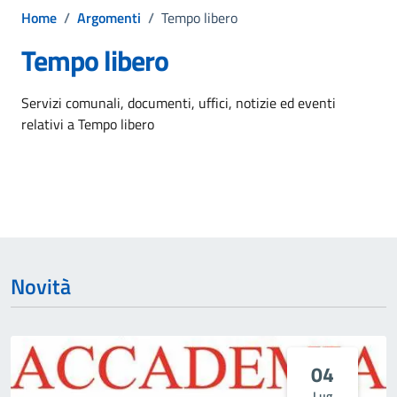
Home
/
Argomenti
/
Tempo libero
Tempo libero
Dettagli dell'argomento
Servizi comunali, documenti, uffici, notizie ed eventi
relativi a Tempo libero
Novità
04
Lug