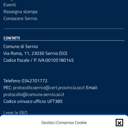
Eventi
Rassegna stampa
Conoscere Sernio
CONTATTI
Comune di Sernio
Via Roma, 11, 23030 Sernio (SO)
Codice fiscale / P. IVA:00105180145
Telefono: 0342701772
PEC:
protocollo.sernio@cert.provincia.so.it
Email:
protocollo@comune.sernio.so.it
Codice univoco ufficio: UFT385
Leggi le FAQ
Prenotazione appuntamento
Gestisci Consenso Cookie
Segnalazione disservizio